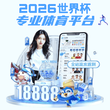
竟彩官网,人人体育,anbo体育
首页
>
新闻中心
>
校园经纬
>
正文
新闻中心