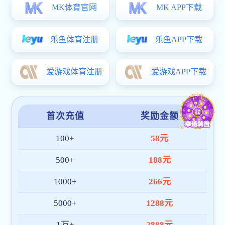
程，解读我国五年规划的显著特点与制度优势；二是明确
“十五五”作为2035年基本实现现代化“关键冲刺期”的历史方
位，总结“十四五”发展成就，分析当前机遇与挑战；三是解
读“十五五”时期“六个坚持”原则与重要任务，结合新能源汽
车、人工智能等案例展现国家战略与青年成长的密切关系；
四是号召青年将个人理想融入国家发展大局，在科技攻关、
乡村振兴、新闻媒体宣传等领域主动担当。
本次课程内容详实、逻辑清晰、阐释深刻，既有理论
高度，又紧密结合青年学生的成长实际，是一堂兼具思想